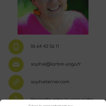
06 64 42 56 11
sophie@larbre-yoga.fr
sophieterrier.com
Yoginette aime le yoga nidra