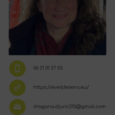
06 21 01 27 55
https://eveildesens.eu/
dragana.djuric310@gmail.com