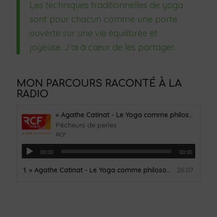
Les techniques traditionnelles de yoga
sont pour chacun comme une porte
ouverte sur une vie équilibrée et
joyeuse. J’ai à cœur de les partager.
MON PARCOURS RACONTÉ À LA
RADIO
« Agathe Catinat - Le Yoga comme philosophie de vie »
Pêcheurs de perles
RCF
00:00
00:00
1.
« Agathe Catinat - Le Yoga comme philosophie de vie »
26:07
— 