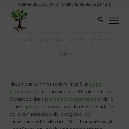
Agathe 06 52 58 97 51 | Ollivier 06 95 66 21 12 |
AGATHE
DRAGANA
GAËLLE
OLLIVIER
SOPHIE
Nous nous sommes tous formés à un
yoga
traditionnel
et rigoureux issu de l’Ecole de Yoga
Saraswati, dans la
tradition Satyananda
et de la
lignée
Iyengar
. Saraswati est la déesse Hindoue
de la connaissance, de la sagesse, de
l’enseignement et des arts. Nous transmettons le
yoga Saraswati loin de tout dogme, religion,