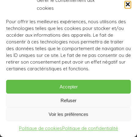
Gérer le consentement aux
cookies
Ma première leçon de yoga m’a été donné par ma
Pour offrir les meilleures expériences, nous utilisons des
grand-mère lorsque je devais avoir une dizaine
technologies telles que les cookies pour stocker et/ou
d’année en lui servant de « cobaye » pour un cours
accéder aux informations des appareils. Le fait de
qu’elle donnait à d’autres grand-mères qui
consentir à ces technologies nous permettra de traiter
s’émerveillaient de ma souplesse.
des données telles que le comportement de navigation ou
Je crois que cela n’a eu lieu qu’une seule fois mais
les ID uniques sur ce site. Le fait de ne pas consentir ou de
retirer son consentement peut avoir un effet négatif sur
j’en ai gardé un souvenir très vif qui m’a
certaines caractéristiques et fonctions.
accompagné de nombreuses années où
épisodiquement je refaisais seule les quelques
Accepter
postures effectuées ce jour là. Mais au-delà de
cette pratique cela m’a surtout donné une image
Refuser
très positive du yoga, ma grand-mère étant une
personne que j’estimais énormément et qui me
Voir les préférences
paraissait très spirituelle.
Politique de cookies
Politique de confidentialité
Arrivée à l’âge adulte j’ai suivi des cours de yoga