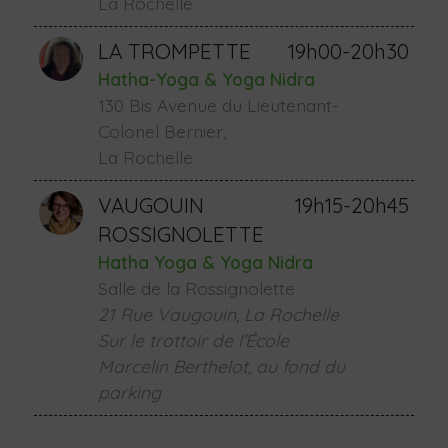
La Rochelle
LA TROMPETTE
19h00-20h30
Hatha-Yoga & Yoga Nidra
130 Bis Avenue du Lieutenant-
Colonel Bernier,
La Rochelle
VAUGOUIN
19h15-20h45
ROSSIGNOLETTE
Hatha Yoga & Yoga Nidra
Salle de la Rossignolette
21 Rue Vaugouin, La Rochelle
Sur le trottoir de l’École
Marcelin Berthelot, au fond du
parking