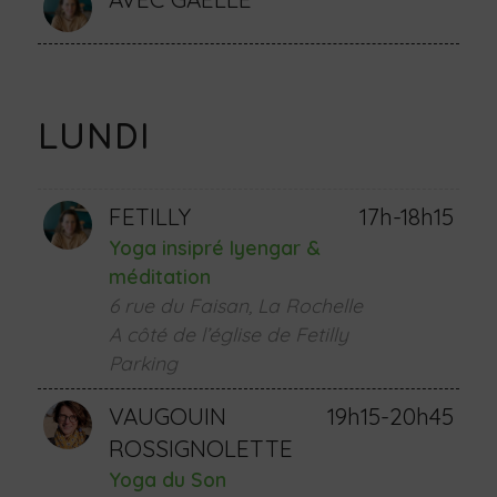
LUNDI
FETILLY
17h-18h15
Yoga insipré Iyengar &
méditation
6 rue du Faisan, La Rochelle
A côté de l’église de Fetilly
Parking
VAUGOUIN
19h15-20h45
ROSSIGNOLETTE
Yoga du Son