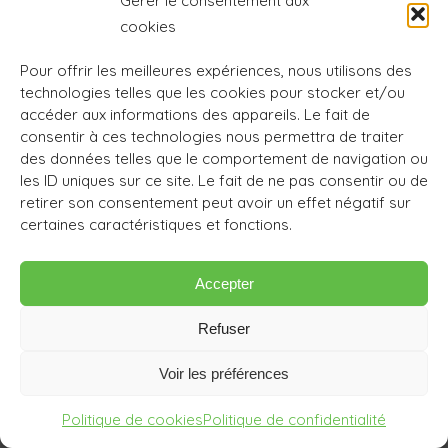
Gérer le consentement aux
cookies
Pour offrir les meilleures expériences, nous utilisons des
technologies telles que les cookies pour stocker et/ou
STAGE
accéder aux informations des appareils. Le fait de
consentir à ces technologies nous permettra de traiter
des données telles que le comportement de navigation ou
Du 23 au 31 octobre 2026
les ID uniques sur ce site. Le fait de ne pas consentir ou de
9 jours / 8 nuits
retirer son consentement peut avoir un effet négatif sur
certaines caractéristiques et fonctions.
Désert Marocain
Au départ de Marrakech – Vallée du Drâa
Accepter
Pour le yoga: 280€
Pour l’hébergement et le transport sur place
Refuser
auprès de votre guide: 710€, 640€ au-delà de 10
participants.
Voir les préférences
Avion et pourboires non compris.
Politique de cookies
Politique de confidentialité
Agathe