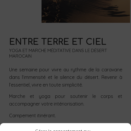
ENTRE TERRE ET CIEL
YOGA ET MARCHE MÉDITATIVE DANS LE DÉSERT
MAROCAIN
Une semaine pour vivre au rythme de la caravane
dans l’immensité et le silence du désert. Revenir à
l’essentiel, vivre en toute simplicité.
Marche et yoga pour soutenir le corps et
accompagner votre intériorisation.
Campement itinérant.
En savoir +