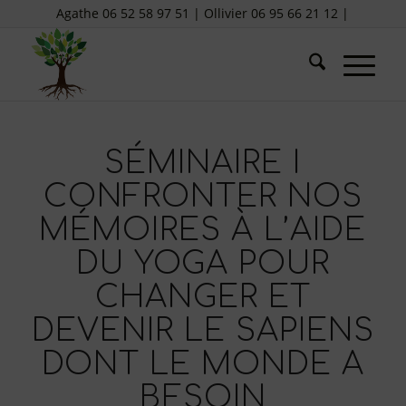
Agathe 06 52 58 97 51 | Ollivier 06 95 66 21 12 |
SÉMINAIRE I
CONFRONTER NOS
MÉMOIRES À L’AIDE
DU YOGA POUR
CHANGER ET
DEVENIR LE SAPIENS
DONT LE MONDE A
BESOIN