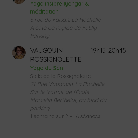
Yoga insipré Iyengar &
méditation
6 rue du Faisan, La Rochelle
A côté de l’église de Fetilly
Parking
VAUGOUIN
19h15-20h45
ROSSIGNOLETTE
Yoga du Son
Salle de la Rossignolette
21 Rue Vaugouin, La Rochelle
Sur le trottoir de l’École
Marcelin Berthelot, au fond du
parking
1 semaine sur 2 – 16 séances