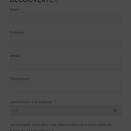
DÉCOUVERTE !
*
Nom
*
Prénom
*
email
*
Téléphone
*
Je m'inscris à la séance :
---
Je souhaite venir pour ma séance d'essai à cette date (à
*
partir du 7 septembre):