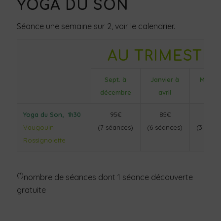
YOGA DU SON
Séance une semaine sur 2, voir le calendrier.
AU TRIMESTR
Sept. à
Janvier à
Mai à j
décembre
avril
Yoga du Son, 1h30
95€
85€
45€
Vaugouin
(7 séances)
(6 séances)
(3 séan
Rossignolette
(*)
nombre de séances dont 1 séance découverte
gratuite