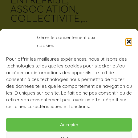
ENTREPRISE,
ASSOCIATION,
COLLECTIVITÉ,…
Gérer le consentement aux
cookies
Pour offrir les meilleures expériences, nous utilisons des
Vous êtes une entreprise, une association, une
technologies telles que les cookies pour stocker et/ou
accéder aux informations des appareils. Le fait de
collectivité,…et vous souhaitez proposer des cours
consentir à ces technologies nous permettra de traiter
de yoga à vos salariés, adhérents, membres,
des données telles que le comportement de navigation ou
contactez nous. Nous serons ravis de vous
les ID uniques sur ce site. Le fait de ne pas consentir ou de
rencontrer afin de vous proposer des cours
retirer son consentement peut avoir un effet négatif sur
adapté à votre public et votre structure, à l’année
certaines caractéristiques et fonctions.
mais aussi ponctuellement sous forme d’atelier.
Accepter
Nous consulter pour les tarifs.