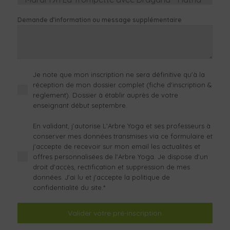
Yoga
Demande d’information ou message supplémentaire
Mardi 19h15 Vaugoin Rossignolette avec
Agathe - Hatha Yoga et Yoga Nidra
Mercredi 17h30 Prieuré-Lafond avec Agathe -
Je note que mon inscription ne sera définitive qu'à la
Hatha yoga
réception de mon dossier complet (fiche d'inscription &
reglement). Dossier à établir auprès de votre
Jeudi 9h Mireuil avec Agathe - Hatha Yoga
enseignant début septembre.
Jeudi 19h15 Vaugoin Rossignolette avec
En validant, j’autorise L'Arbre Yoga et ses professeurs à
Agathe - Hatha Yoga et Yoga Nidra
conserver mes données transmises via ce formulaire et
j'accepte de recevoir sur mon email les actualités et
---
offres personnalisées de l'Arbre Yoga. Je dispose d'un
droit d'accès, rectification et suppression de mes
données. J'ai lu et j'accepte la politique de
confidentialité du site.*
Valider votre pré-inscription