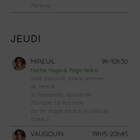
Parking
JEUDI
MIREUIL
9h-10h30
Hatha Yoga & Yoga Nidra
Salle d’activité, mairie annexe
de Mireuil
la Passerelle, square de
l’Europe, La Rochelle
au 1er étage face à la salle de
boxe ;)
VAUGOUIN
19h15-20h45