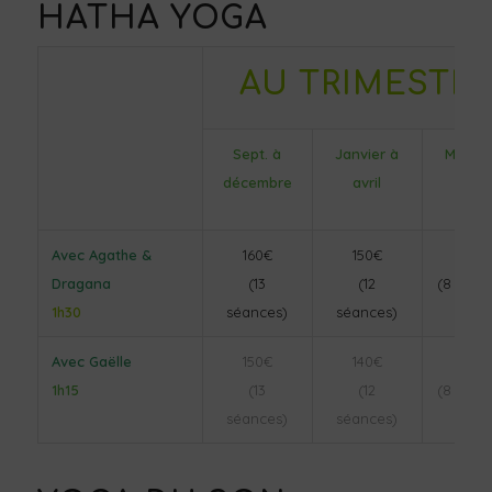
HATHA YOGA
AU TRIMESTR
Sept. à
Janvier à
Mai à j
décembre
avril
Avec Agathe &
160€
150€
105€
Dragana
(13
(12
(8 séan
1h30
séances)
séances)
Avec Gaëlle
150€
140€
95€
1h15
(13
(12
(8 séan
séances)
séances)