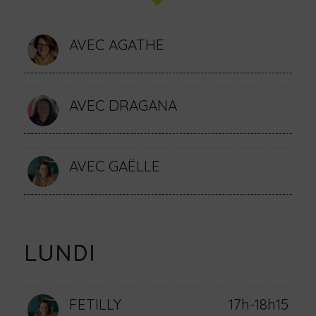
AVEC AGATHE
AVEC DRAGANA
AVEC GAËLLE
LUNDI
FETILLY
17h-18h15