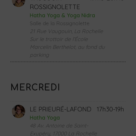
ROSSIGNOLETTE
Hatha Yoga & Yoga Nidra
Salle de la Rossignolette
21 Rue Vaugouin, La Rochelle
Sur le trottoir de l’École
Marcelin Berthelot, au fond du
parking
MERCREDI
LE PRIEURÉ-LAFOND
17h30-19h
Hatha Yoga
48 Av. Antoine de Saint-
Exupéry, 17000 La Rochelle