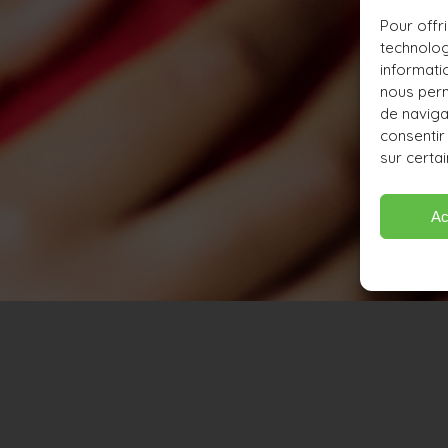
Pour offri
technolog
informati
nous perm
de navigat
consentir
sur certai
Ac