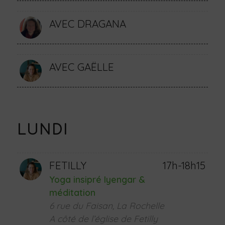
AVEC DRAGANA
AVEC GAËLLE
LUNDI
FETILLY
17h-18h15
Yoga insipré Iyengar &
méditation
6 rue du Faisan, La Rochelle
A côté de l’église de Fetilly