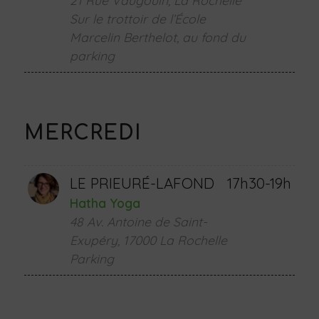
21 Rue Vaugouin, La Rochelle
Sur le trottoir de l’École
Marcelin Berthelot, au fond du
parking
MERCREDI
LE PRIEURÉ-LAFOND
17h30-19h
Hatha Yoga
48 Av. Antoine de Saint-
Exupéry, 17000 La Rochelle
Parking