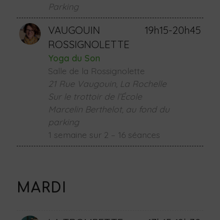
Parking
VAUGOUIN
19h15-20h45
ROSSIGNOLETTE
Yoga du Son
Salle de la Rossignolette
21 Rue Vaugouin, La Rochelle
Sur le trottoir de l’École
Marcelin Berthelot, au fond du
parking
1 semaine sur 2 – 16 séances
MARDI