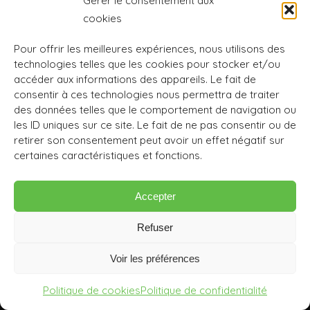
Gérer le consentement aux
de yoga à vos salariés, adhérents, membres,
cookies
contactez nous. Nous serons ravis de vous
Pour offrir les meilleures expériences, nous utilisons des
rencontrer afin de vous proposer des cours
technologies telles que les cookies pour stocker et/ou
adapté à votre public et votre structure, à l’année
accéder aux informations des appareils. Le fait de
mais aussi ponctuellement sous forme d’atelier.
consentir à ces technologies nous permettra de traiter
des données telles que le comportement de navigation ou
Nous consulter pour les tarifs.
les ID uniques sur ce site. Le fait de ne pas consentir ou de
retirer son consentement peut avoir un effet négatif sur
certaines caractéristiques et fonctions.
© L'Arbre Yoga. Tous droits réservés •
Mentions légales
•
Politique de
Accepter
confidentialité
•
CGV
Refuser
Voir les préférences
Politique de cookies
Politique de confidentialité