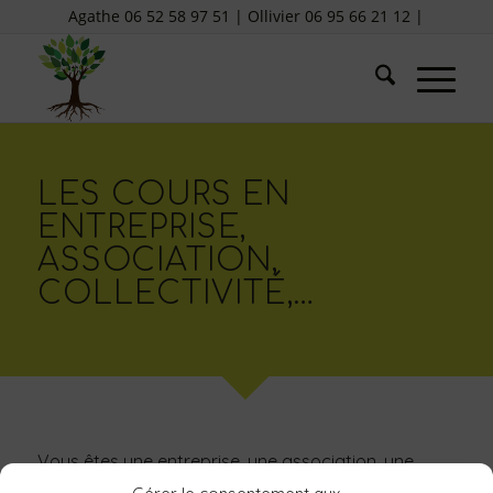
Agathe 06 52 58 97 51 | Ollivier 06 95 66 21 12 |
LES COURS EN
ENTREPRISE,
ASSOCIATION,
COLLECTIVITÉ,…
Vous êtes une entreprise, une association, une
collectivité,…et vous souhaitez proposer des cours