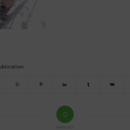
ublication
0
RÉPONSES