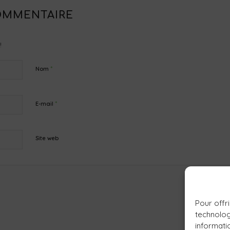
OMMENTAIRE
!
*
Nom
*
E-mail
Site web
Pour offri
technolog
informati