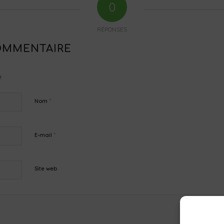
0
RÉPONSES
OMMENTAIRE
!
*
Nom
*
E-mail
Site web