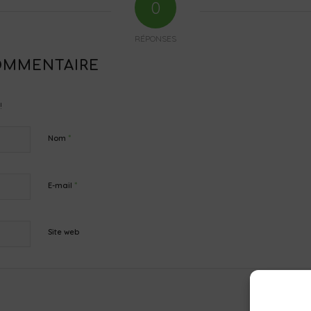
0
RÉPONSES
OMMENTAIRE
!
*
Nom
*
E-mail
Site web