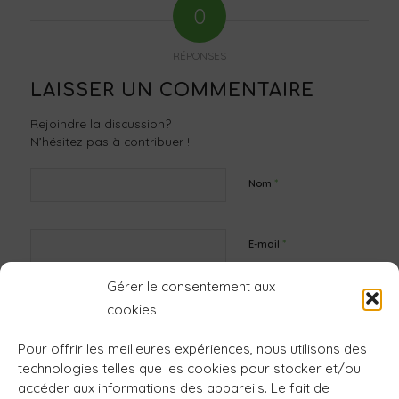
0
RÉPONSES
LAISSER UN COMMENTAIRE
Rejoindre la discussion?
N’hésitez pas à contribuer !
*
Nom
*
E-mail
Gérer le consentement aux
Site web
cookies
Pour offrir les meilleures expériences, nous utilisons des
technologies telles que les cookies pour stocker et/ou
accéder aux informations des appareils. Le fait de