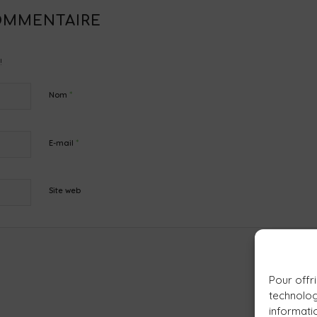
OMMENTAIRE
!
*
Nom
*
E-mail
Site web
Pour offri
technolog
informati