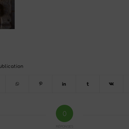
ublication
0
RÉPONSES