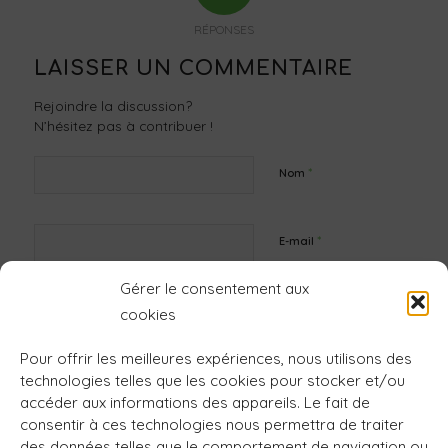
RÉPONSES
LAISSER UN COMMENTAIRE
Rejoindre la discussion?
N’hésitez pas à contribuer !
*
Nom
*
E-mail
Gérer le consentement aux
Site web
cookies
Pour offrir les meilleures expériences, nous utilisons des
technologies telles que les cookies pour stocker et/ou
accéder aux informations des appareils. Le fait de
consentir à ces technologies nous permettra de traiter
des données telles que le comportement de navigation ou