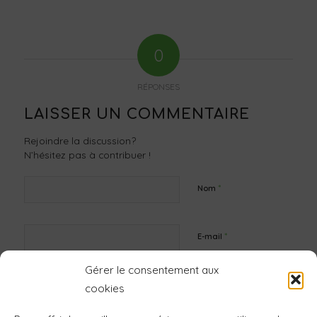
0
RÉPONSES
LAISSER UN COMMENTAIRE
Rejoindre la discussion?
N’hésitez pas à contribuer !
*
Nom
*
E-mail
Gérer le consentement aux
Site web
cookies