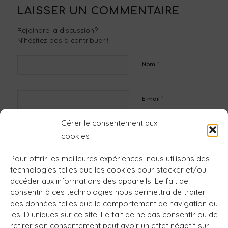
LAISSER UN COMMENTAIRE
Rejoindre la discussion?
N’hésitez pas à contribuer !
*
Nom
*
E-mail
Gérer le consentement aux
Site web
cookies
Pour offrir les meilleures expériences, nous utilisons des
technologies telles que les cookies pour stocker et/ou
accéder aux informations des appareils. Le fait de
consentir à ces technologies nous permettra de traiter
des données telles que le comportement de navigation ou
les ID uniques sur ce site. Le fait de ne pas consentir ou de
retirer son consentement peut avoir un effet négatif sur