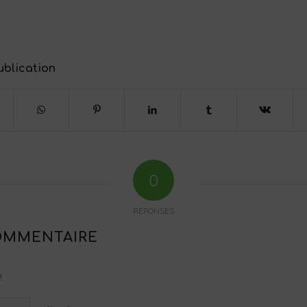
ublication
0
RÉPONSES
OMMENTAIRE
!