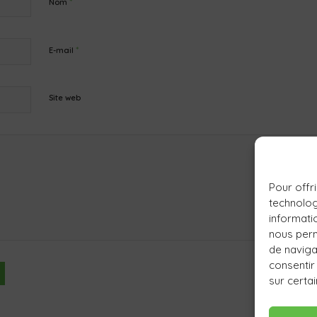
*
Nom
*
E-mail
Site web
Pour offri
technolog
informati
nous perm
de navigat
consentir
sur certai