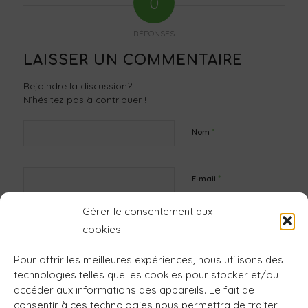
0
RÉPONSES
LAISSER UN COMMENTAIRE
Rejoindre la discussion?
N’hésitez pas à contribuer !
*
Nom
*
E-mail
Gérer le consentement aux
Site web
cookies
Pour offrir les meilleures expériences, nous utilisons des
technologies telles que les cookies pour stocker et/ou
accéder aux informations des appareils. Le fait de
consentir à ces technologies nous permettra de traiter