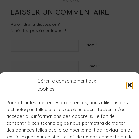
RÉPONSES
LAISSER UN COMMENTAIRE
Rejoindre la discussion?
N’hésitez pas à contribuer !
*
Nom
*
E-mail
Gérer le consentement aux
Site web
cookies
Pour offrir les meilleures expériences, nous utilisons des
technologies telles que les cookies pour stocker et/ou
accéder aux informations des appareils. Le fait de
consentir à ces technologies nous permettra de traiter
des données telles que le comportement de navigation ou
les ID uniques sur ce site. Le fait de ne pas consentir ou de