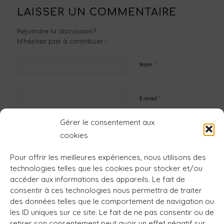
LAISSER UN COMMENTAIRE
Rejoindre la discussion?
N’hésitez pas à contribuer !
*
Nom
*
E-mail
Gérer le consentement aux
Site web
cookies
Pour offrir les meilleures expériences, nous utilisons des
technologies telles que les cookies pour stocker et/ou
accéder aux informations des appareils. Le fait de
consentir à ces technologies nous permettra de traiter
des données telles que le comportement de navigation ou
les ID uniques sur ce site. Le fait de ne pas consentir ou de
retirer son consentement peut avoir un effet négatif sur