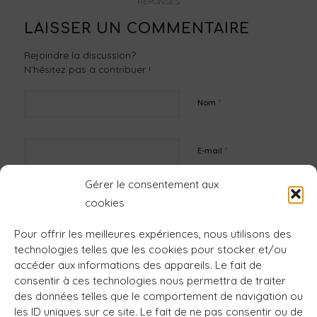
RÉPONSES
LAISSER UN COMMENTAIRE
Rejoindre la discussion?
N’hésitez pas à contribuer !
*
Nom
*
E-mail
Gérer le consentement aux
Site web
cookies
Pour offrir les meilleures expériences, nous utilisons des
technologies telles que les cookies pour stocker et/ou
accéder aux informations des appareils. Le fait de
consentir à ces technologies nous permettra de traiter
des données telles que le comportement de navigation ou
les ID uniques sur ce site. Le fait de ne pas consentir ou de